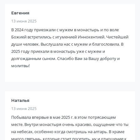
Евгения
13 июня 2025
В 2024 году приезжали с мужем в монастырь и по воле
Божией встретились с игуменией Иннокентией. Чистейшей
души человек. Выслушала нас с мужем и благословила. В
2025 году приехали в монастырь уже с мужем и
долгожданным сыном. Спасибо Вам за Вашу доброту и
молитвы!
Наталья
13 июня 2025
Побывала впервые в мае 2025 г. в этом потрясающем
месте. Внутри монастыря очень красиво, ощущение что ты
на небесах, особенно когда смотришь на алтарь. В храме
много святынь, которые стоит посетить, ну и отношение к