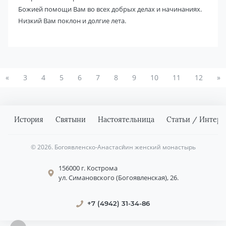
Божией помощи Вам во всех добрых делах и начинаниях.
Низкий Вам поклон и долгие лета.
«
3
4
5
6
7
8
9
10
11
12
»
История
Святыни
Настоятельница
Статьи / Интерв
© 2026. Богоявленско-Анастаси́ин женский монастырь
156000 г. Кострома
ул. Симановского (Богоявленская), 26.
+7 (4942) 31-34-86