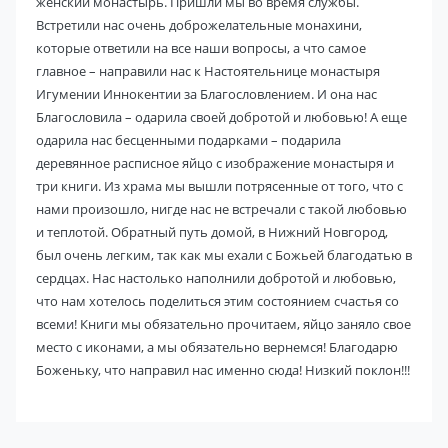
женский монастырь. Пришли мы во время службы.
Встретили нас очень доброжелательные монахини,
которые ответили на все наши вопросы, а что самое
главное – направили нас к Настоятельнице монастыря
Игумении Иннокентии за Благословлением. И она нас
Благословила – одарила своей добротой и любовью! А еще
одарила нас бесценными подарками – подарила
деревянное расписное яйцо с изображение монастыря и
три книги. Из храма мы вышли потрясенные от того, что с
нами произошло, нигде нас не встречали с такой любовью
и теплотой. Обратный путь домой, в Нижний Новгород,
был очень легким, так как мы ехали с Божьей благодатью в
сердцах. Нас настолько наполнили добротой и любовью,
что нам хотелось поделиться этим состоянием счастья со
всеми! Книги мы обязательно прочитаем, яйцо заняло свое
место с иконами, а мы обязательно вернемся! Благодарю
Боженьку, что направил нас именно сюда! Низкий поклон!!!