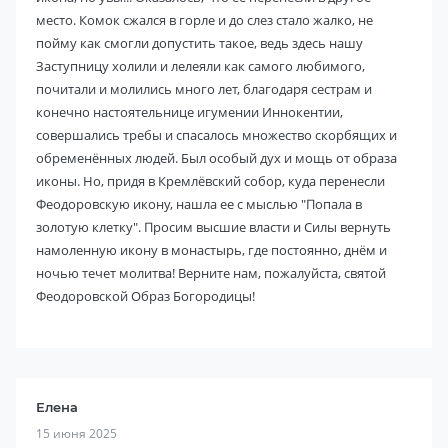
место. Комок сжался в горле и до слез стало жалко, не
пойму как смогли допустить такое, ведь здесь нашу
Заступницу холили и лелеяли как самого любимого,
почитали и молились много лет, благодаря сестрам и
конечно настоятельнице игумении Иннокентии,
совершались требы и спасалось множество скорбящих и
обременённых людей. Был особый дух и мощь от образа
иконы. Но, придя в Кремлёвский собор, куда перенесли
Феодоровскую икону, нашла ее с мыслью "Попала в
золотую клетку". Просим высшие власти и Силы вернуть
намоленную икону в монастырь, где постоянно, днём и
ночью течет молитва! Верните нам, пожалуйста, святой
Феодоровской Образ Богородицы!
Елена
15 июня 2025