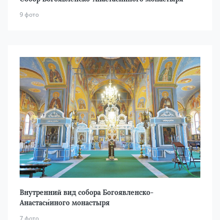
9 фото
Внутренний вид собора Богоявленско-
Анастаси́иного монастыря
7 фото